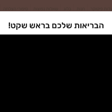
דות פיטוקר
חנות
בלוג
שאלות נפוצות
סיפורי הצלחה
הבריאות שלכם בראש שקט!
דיניות החזרה.
בין שני הצדדים.
את הגבלת האחריות וההבהרה המשפטית.
 בניסוח מגדרי זה או אחר, העניין בוצע לצורך נוחות, הכוונה היא ל
נקודות לחיצה בכף הרגל המותאמות להקלה בכאבי הדורבן. אחוז ג