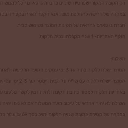
רק הקונה המקורי שפרטיו רשומים בחברת גו פארם יוכל לממש החל
במקרה של דרישה להחלפת מוצר, אנא הקפד לארזו בקפידה בכדי ל
חברת גו פארם אחראית על תקינות המוצר בשימוש סביר.
תוקף האחריות- 1 שנה מקבלתו בבית הלקוח.
משלוח:
המוצר ישלח ללקוח בתוך עד 3 ימי עסקים ממועד הרכישה ולאחר שאושר התשלום ע"י חברת האשראי.
המוצר יישלח ללקוח עם שליח עד הבית ויימסר תוך 2-3 ימי עסקים.
באחריות הלקוח למסור כתובת תקינה ולהיות זמין לקשר טלפוני ע
השולח לא יהיה אחראי על עיכוב מועד המשלוח אם לא ניתן יהיה לי
במקרה של מסירת כתובת שגויה הלקוח יחויב בסך 69 ₪ עבור כל משלוח נוסף.