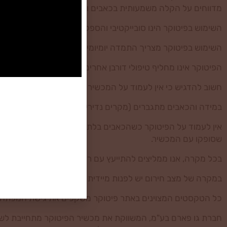
מדווחים על הקלה משמעותית בכאבים וחזרה לתפקוד.
השימוש בפיטוקר הינו סובייקטיבי והספק- חברת גו פארם בע"מ אי
השימוש בפיטוקר מצריך התמדה יומיומית כמפורט באתר. במקרה של
הפיטוקר אינו מחליף טיפולי דורבן אחרים וניתן להשתמש בו במקבי
חשוב להדגיש כי אין לעמוד על המכשיר במידה והמטופל סובל מבע
במידה והכאבים מתגברים (מקרים נדירים מאוד), יש להפסיק את הט
אין לעמוד על הפיטוקר כשהכאבים בלתי נסבלים, עמידה על כאב מ
שסופקו עם המכשיר.
בכל מקרה, אנו ממליצים להתייעץ עם רופא מקצועי המתמחה בכף 
במקרה של מצב חירום יש לפנות מיידית לשירות רפואת חירום בקה
כל הטקסטים המצוינים באתר פיטוקר משקפים את גישת המפתחים ו
חברת גו פארם בע"מ, המשווקת את מכשיר הפיטוקר מתחייבת לשמור 