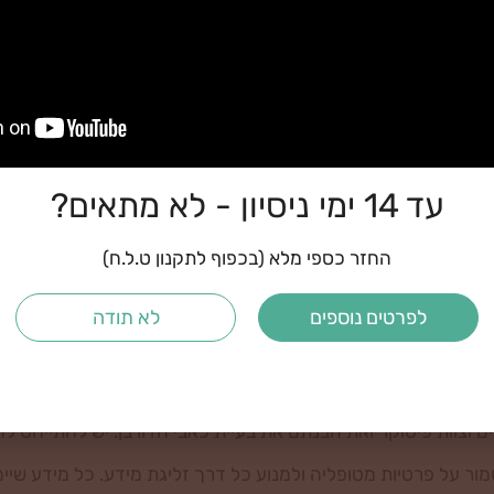
נה מתחייבת לתוצאות. התוצאות עשויות להיות שונות ממטופל למטו
 שאלה או בעיה כלשהי ניתן ליצור קשר עם צוות פיטוקר במייל
il
ל לטיפולים אחרים ו/או בהתאם להנחיות רופא.
יית נטורופתיה פריפריאלית.
עד 14 ימי ניסיון - לא מתאים?
יפול וליצור קשר עם צוות פיטוקר להתייעצות.
החזר כספי מלא (בכפוף לתקנון ט.ל.ח)
וגזם אינה מעודדת את הטיפול בפיטוקר. במקרה כזה יש לעמוד בק
לפרטים נוספים
לא תודה
הרגל. חשוב להתייחס לכל המלצה רפואית ולפעול לפיה.
ילה או בקופת החולים.
צוות פיטוקר ואת הבנתם את בעיית כאבי הדורבן. יש להתייחס ל
על פרטיות מטופליה ולמנוע כל דרך זליגת מידע. כל מידע שיימסר