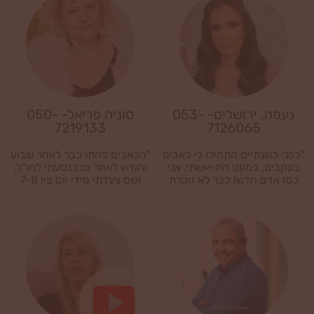
וזהו חבר׳ה אני רק ממליץ לכם
לנסות את הפיטוקר
תנו לזה צאנס ואני אומר לכם שזה
יעזור לכם. הדבר הזה עובד
פיטוקר עובד וזהו.
נעמה, ירושלים- 053-
סוניה פריאל- 050-
7219133
7126065
"לפני כשנתיים התחילו לי כאבים
"הכאבים פחתו כבר לאחר שבוע
בעקבים, כמעט התייאשתי. אני
וחודש לאחר מכן נסעתי לחו"ל,
כמו אדם חדש! כבר לא זוכרת
ושם צעדתי מידי יום בין 7-8
איך הרגישו הכאבים"
ק"מ."