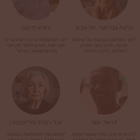
גלינה גבריאלי, תל אביב
גיורא ודפנה
"תוך כשלושה שבועות של שימוש
"אני חש שמחה גדולה שהרגליים
יומיומי, חלפו כאבי הדרבן
מבריאות, חודש לאחר מכן אני
לחלוטין, הרבה תודות."
מרגיש מאושר באדם"
דניאל יוסף
יובל רונדל פיליפסבורן
"ללכת זה היה בלתי אפשרי וקשה
"סבתא שלי השתמשה במכשיר
מאוד. לא תרצו לוותר על המתקן!
אני כותבת בשמה, היה נדמה