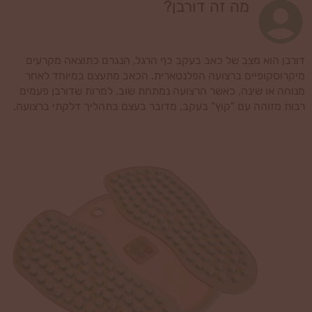
מה זה דורבן?
דורבן הוא מצב של כאב בעקב כף הרגל, הנגרם כתוצאה מקרעים
מיקרוסקופיים ברצועה הפלנטארית. הכאב מתעצם במיוחד לאחר
מנוחה או שינה, כאשר הרצועה נמתחת שוב. למרות שדורבן פעמים
רבות מזוהה עם "קוץ" בעקב, מדובר בעצם בתהליך דלקתי ברצועה.
במאמר זה נציג את הגורמים לתסמין, את דרכי הטיפול הקיימות
ואפשרויות להקל על הכאב בצורה טבעית.