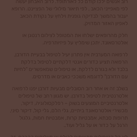
רוב אנשים ילכו קודם כל לאורתופד. לרוב האבחון יעשה
לפי מאפייני הכאב , לפי תיאור מילולי של הפציינט. הרופא
יעבור בהמשך לבדיקה גופנית וילחץ על נקודת הכאב
לאפיון האזור המדויק.
חלק מהרופאים ישלחו את המטופל לצילום רנטגן או
אולטרסאונד. יתכן שימליץ על פיזיותרפיה.
לרפואה המערבית אין פתרון יעיל לטיפול בבעיית הדורבן,
הרפואה תציע כדורים אנטי דלקתיים לטיפול בדלקת
בלבד ולא בגורם לדלקת, או טיפולים שמאפשרים "לחיות
עם הדורבן" לדוגמא משככי כאבים או מדרסים.
בשלב זה או אחר רוב הסובלים מבעיות דורבן יפנו לרפואה
אלטרנטיבית לטיפול בדורבן. יש מגוון רחב של טיפולים
אלטרנטיביים המוצעים בשוק – רפלקסולוגיה, דיקור,
מכשירי אולטרסאונד ביתיים, גלי הלם, גלי קול, דיקור סיני,
תרופות סבתא, אמבטיות קרות, אמבטיות חמות, גלגול
הרגל על כדור או על גליל ועוד..