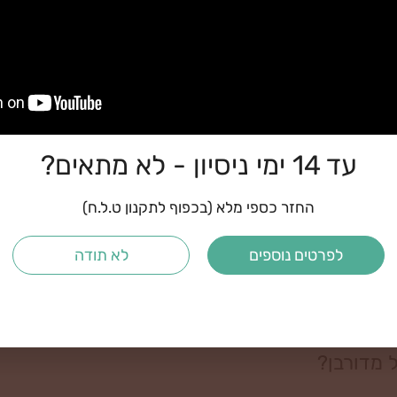
תי יום או יומיים?
וך כדי עמידה על הפיטוקר?
עד 14 ימי ניסיון - לא מתאים?
החזר כספי מלא (בכפוף לתקנון ט.ל.ח)
 תקופה של מספר חודשים/ שנים. מה עושים?
לפרטים נוספים
לא תודה
ך אוכל לעמוד על מכשיר עם לחיצות?
 מדורבן?