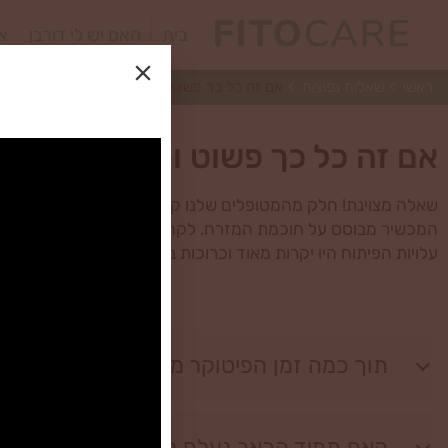
בית
האם יש לי דורבן
או
ראשי
שאלות נפוצות
אם זה כל כך פשוט וקל, איך זה שעד היום לא היה
אם זה כל כך פשוט וקל, איך זה ש
שאלה מצוינת! חלק מהמטופלים שלנו קוראים לפיטוקר- "מכשיר ה
המכשיר מבוסס על חוכמת המזרח. לקח לנו 4 שנים לפתח אותו ולהגיע לצורתו הסופית.
עלויות הפיתוח היו יקרות מאוד וכרוכות בניסויים ומודלים רבים. לכ
תוך כמה זמן הפיטוקר משפיע?
האם תמיד הכאב נעלם לחלוטין?